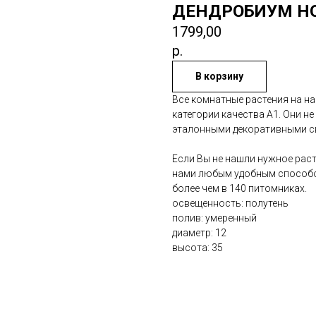
ДЕНДРОБИУМ Н
1799,00
р.
В корзину
Все комнатные растения на н
категории качества А1. Они н
эталонными декоративными с
Если Вы не нашли нужное раст
нами любым удобным способом
более чем в 140 питомниках.
освещенность: полутень
полив: умеренный
диаметр: 12
высота: 35